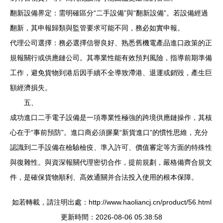
翻新設備界定：需明確區分“二手設備”與“翻新設備”。若設備經過
翻新，其申報歸類與監管要求可能不同，務必如實申報。
代理公司選擇：務必選擇信譽良好、熟悉舊機電產品進口政策的正
規報關行或供應鏈公司。其專業性能有效預判風險，指導前期準備
工作，避免貨物到港后因手續不全導致滯港、退運或銷毀，產生巨
額經濟損失。
五、
成功進口二手電子設備是一項專業性極強的跨境供應鏈操作，其核
心在于“事前預防”。進口商必須摒棄“新貨進口”的慣性思維，充分
認識到二手設備在檢驗檢疫、準入許可、價值審定等方面的特殊性
與復雜性。與資深報關代理密切合作，提前規劃，嚴格備齊合規文
件，是確保貨物順利、高效通關并合法投入使用的根本保障。
如若轉載，請注明出處：http://www.haoliancj.cn/product/56.html
更新時間：2026-08-06 05:38:58