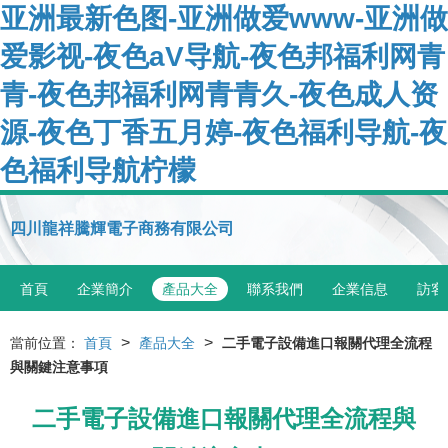
亚洲最新色图-亚洲做爱www-亚洲做
爱影视-夜色aV导航-夜色邦福利网青
青-夜色邦福利网青青久-夜色成人资
源-夜色丁香五月婷-夜色福利导航-夜
色福利导航柠檬
四川龍祥騰輝電子商務有限公司
首頁
企業簡介
產品大全
聯系我們
企業信息
訪客
>
>
當前位置：
首頁
產品大全
二手電子設備進口報關代理全流程
與關鍵注意事項
二手電子設備進口報關代理全流程與