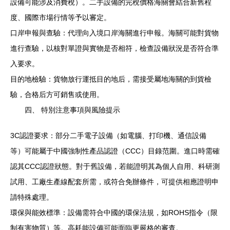
設備可能涉及消費稅）。二手設備的完稅價格海關會結合新舊程
度、國際市場行情等予以審定。
口岸申報與查驗：代理向入境口岸海關進行申報。海關可能對貨物
進行查驗，以核對單證與實物是否相符，檢查設備狀況是否符合準
入要求。
目的地檢驗：貨物放行運抵目的地后，需接受屬地海關的到貨檢
驗，合格后方可銷售或使用。
四、 特別注意事項與風險提示
3C認證要求：部分二手電子設備（如電腦、打印機、通信設備
等）可能屬于中國強制性產品認證（CCC）目錄范圍。進口時需確
認其CCC認證狀態。對于舊設備，若能證明其為個人自用、科研測
試用、工廠生產線配套所需，或符合免辦條件，可提供相應證明申
請特殊處理。
環保與能效標準：設備需符合中國的環保法規，如ROHS指令（限
制有害物質）等。高耗能設備可能面臨更嚴格的審查。