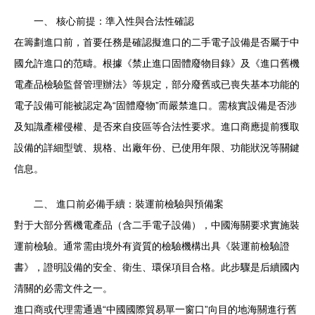
一、 核心前提：準入性與合法性確認
在籌劃進口前，首要任務是確認擬進口的二手電子設備是否屬于中
國允許進口的范疇。根據《禁止進口固體廢物目錄》及《進口舊機
電產品檢驗監督管理辦法》等規定，部分廢舊或已喪失基本功能的
電子設備可能被認定為“固體廢物”而嚴禁進口。需核實設備是否涉
及知識產權侵權、是否來自疫區等合法性要求。進口商應提前獲取
設備的詳細型號、規格、出廠年份、已使用年限、功能狀況等關鍵
信息。
二、 進口前必備手續：裝運前檢驗與預備案
對于大部分舊機電產品（含二手電子設備），中國海關要求實施裝
運前檢驗。通常需由境外有資質的檢驗機構出具《裝運前檢驗證
書》，證明設備的安全、衛生、環保項目合格。此步驟是后續國內
清關的必需文件之一。
進口商或代理需通過“中國國際貿易單一窗口”向目的地海關進行舊