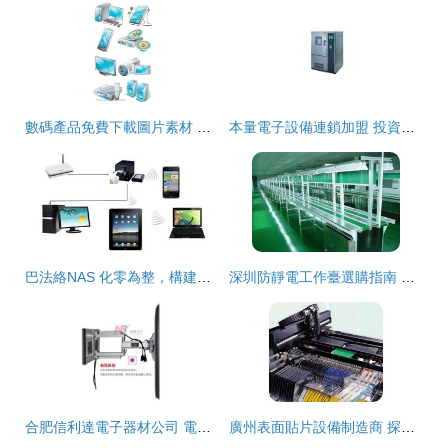
數碼產品免費下載圖片素材 打造專業電子設備展示的得力助手
本量電子設備連鎖加盟 投資前景與加盟費用詳解
巴法絡NAS 化零為整，構建高效智能的家用電子設備管理中心
深圳防靜電工作臺選購指南 價格實惠、質量保證，創偉隆高清圖鑒助力電子設備生產
合肥信利達電子器材公司 電子設備品牌報價與產品圖片概覽
廣州表面貼片設備制造商 探秘1.2M高速LED貼片機，以廣州煌牌自動設備為例